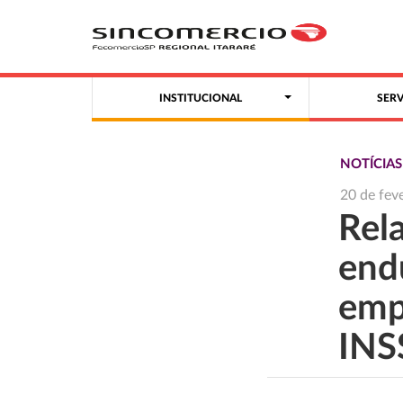
INSTITUCIONAL
SER
NOTÍCIA
20 de fev
Rel
end
emp
INS