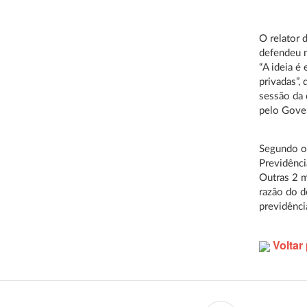
O relator 
defendeu n
“A ideia é
privadas”,
sessão da 
pelo Gove
Segundo o 
Previdênci
Outras 2 m
razão do d
previdênci
Voltar 