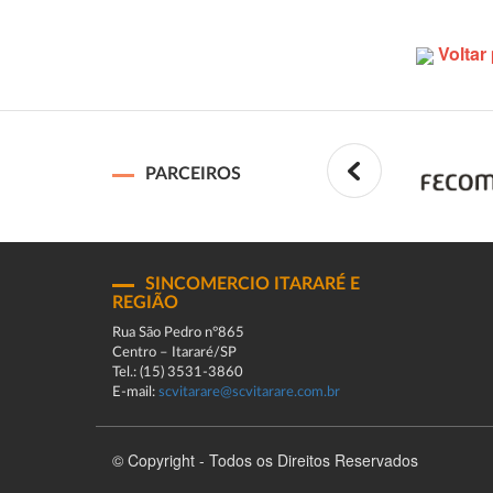
Voltar 
PARCEIROS
SINCOMERCIO ITARARÉ E
REGIÃO
Rua São Pedro n°865
Centro – Itararé/SP
Tel.: (15) 3531-3860
E-mail:
scvitarare@scvitarare.com.br
© Copyright - Todos os Direitos Reservados