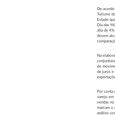
De acordo
Turismo do
Estado qua
Dia das Mã
alta de 4%
devem alc
comparaçã
Na elabora
conjuntura
do movimen
de juros e
exportaçõe
Por conta
varejo em 
vendas no 
marcam o a
análise c