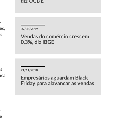
diz OCDE
o
ês,
09/05/2019
as
Vendas do comércio crescem
0,3%, diz IBGE
es
21/11/2018
ica
Empresários aguardam Black
Friday para alavancar as vendas
e
ue
a