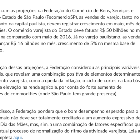
 com as projeções da Federação do Comércio de Bens, Serviços e
 Estado de São Paulo (FecomercioSP), as vendas do varejo, tanto no
nto na capital paulista, devem registrar crescimento em maio, mês d
es. O comércio varejista do Estado deve faturar R$ 50 bilhões no m
 na comparação com maio de 2016. Já no varejo paulistano, as vend
ançar R$ 16 bilhões no mês, crescimento de 5% na mesma base de
o.
ção dessas projeções, a Federação considerou as principais variáveis
is, que revelam uma combinação positiva de elementos determinant
to varejista, como a queda da inflação, o ciclo de cortes na taxa bás
 a elevação na renda agrícola, por conta do forte aumento de
s de commodities (onde São Paulo tem grande presença).
 disso, a Federação pondera que o bom desempenho esperado para o
maio não deve ser totalmente creditado a um aumento expressivo d
Dia das Mães, mas, sim, a uma combinação de fatores específicos q
tual processo de normalização do ritmo da atividade varejista. Leia 
ompleta
aqui
.