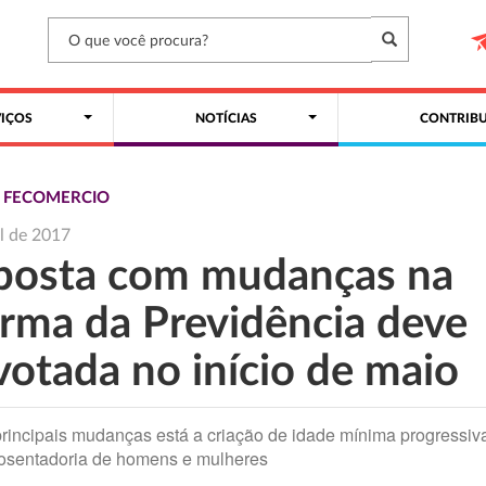
VIÇOS
NOTÍCIAS
CONTRIBU
S FECOMERCIO
il de 2017
posta com mudanças na
orma da Previdência deve
votada no início de maio
principais mudanças está a criação de idade mínima progressiv
osentadoria de homens e mulheres