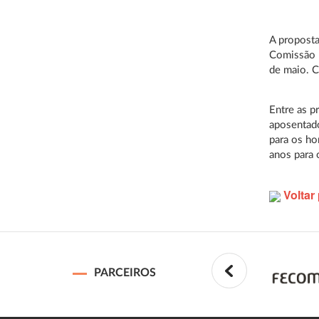
A proposta
Comissão E
de maio. C
Entre as p
aposentado
para os ho
anos para
Voltar 
PARCEIROS