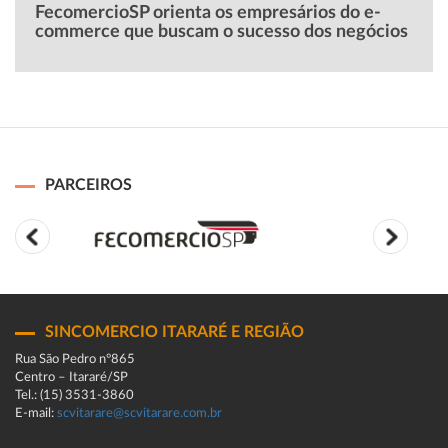
FecomercioSP orienta os empresários do e-
commerce que buscam o sucesso dos negócios
PARCEIROS
SINCOMERCIO ITARARÉ E REGIÃO
Rua São Pedro n°865
Centro – Itararé/SP
Tel.: (15) 3531-3860
E-mail:
scvitarare@scvitarare.com.br