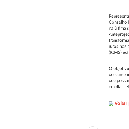
Representa
Conselho 
na última 
Anteprojet
transforma
juros nos 
(ICMS) est
O objetivo
descumprim
que possam
em dia. Le
Voltar 