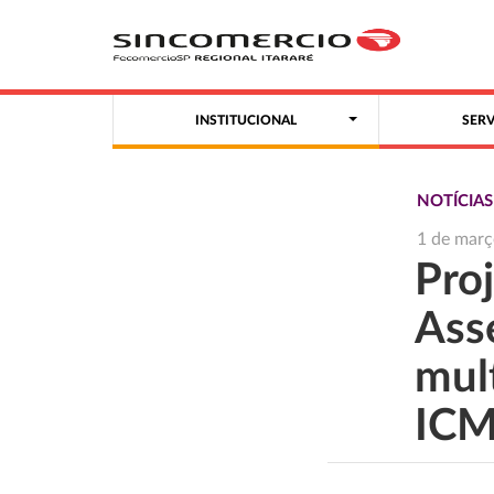
INSTITUCIONAL
SER
NOTÍCIA
1 de març
Proj
Ass
mult
IC