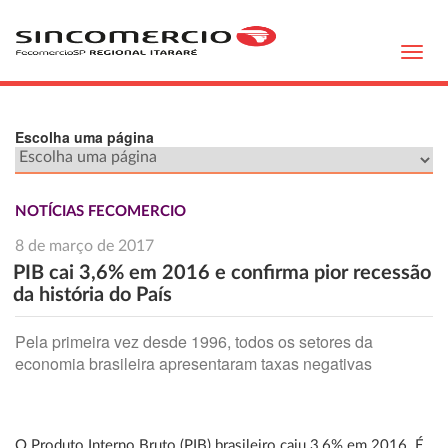
Toggl
navig
Escolha uma página
NOTÍCIAS FECOMERCIO
8 de março de 2017
PIB cai 3,6% em 2016 e confirma pior recessão
da história do País
Pela primeira vez desde 1996, todos os setores da
economia brasileira apresentaram taxas negativas
O Produto Interno Bruto (PIB) brasileiro caiu 3,6% em 2016. É