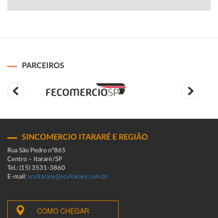
PARCEIROS
SINCOMERCIO ITARARÉ E REGIÃO
Rua São Pedro n°865
Centro – Itararé/SP
Tel.: (15) 3531-3860
E-mail:
scvitarare@scvitarare.com.br
COMO CHEGAR