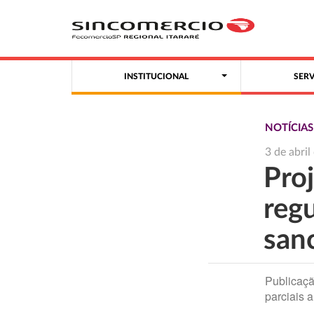
INSTITUCIONAL
SER
NOTÍCIA
3 de abri
Proj
reg
san
Publicaçã
parciais 