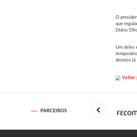
O presiden
que regula
Diário Ofic
Um deles é
temporário
direitos já
Voltar 
PARCEIROS