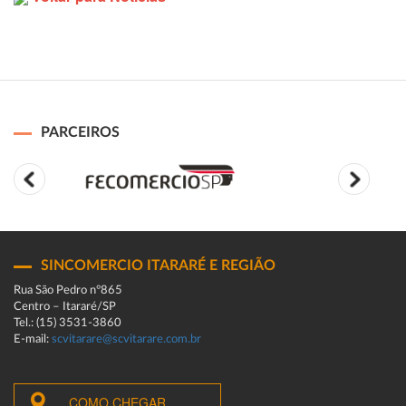
PARCEIROS
SINCOMERCIO ITARARÉ E REGIÃO
Rua São Pedro n°865
Centro – Itararé/SP
Tel.: (15) 3531-3860
E-mail:
scvitarare@scvitarare.com.br
COMO CHEGAR