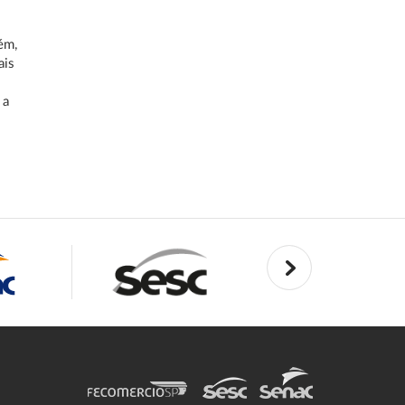
o
ém,
ais
 a