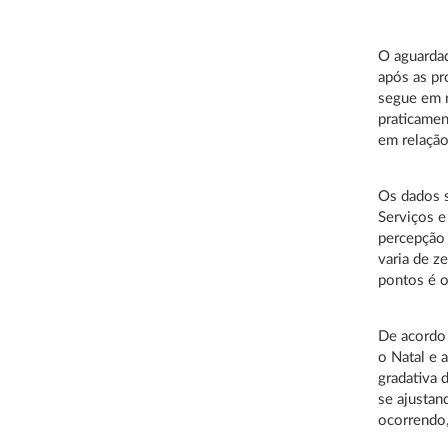
O aguardad
após as pr
segue em r
praticamen
em relaçã
Os dados s
Serviços e
percepção 
varia de z
pontos é o
De acordo 
o Natal e 
gradativa 
se ajustan
ocorrendo,