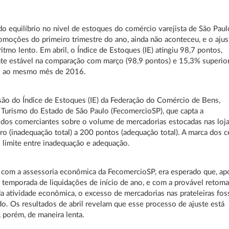
o equilíbrio no nível de estoques do comércio varejista de São Paul
omoções do primeiro trimestre do ano, ainda não aconteceu, e o ajus
itmo lento. Em abril, o Índice de Estoques (IE) atingiu 98,7 pontos,
te estável na comparação com março (98,9 pontos) e 15,3% superio
o ao mesmo mês de 2016.
ão do Índice de Estoques (IE) da Federação do Comércio de Bens,
 Turismo do Estado de São Paulo (FecomercioSP), que capta a
dos comerciantes sobre o volume de mercadorias estocadas nas loja
ero (inadequação total) a 200 pontos (adequação total). A marca dos 
 limite entre inadequação e adequação.
com a assessoria econômica da FecomercioSP, era esperado que, ap
a temporada de liquidações de início de ano, e com a provável retom
da atividade econômica, o excesso de mercadorias nas prateleiras fos
do. Os resultados de abril revelam que esse processo de ajuste está
 porém, de maneira lenta.