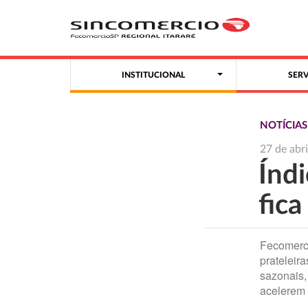
INSTITUCIONAL
SER
NOTÍCIA
27 de abr
Índ
fica
Fecomerc
prateleir
sazonais
acelerem 