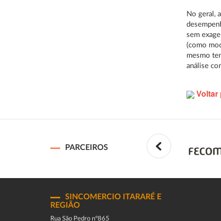
No geral,
desempenho
sem exager
(como mod
mesmo temp
análise c
Voltar 
PARCEIROS
SINCOMERCIO ITARARÉ E
REGIÃO
Rua São Pedro n°865