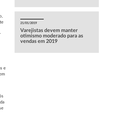
o,
te
21/01/2019
Varejistas devem manter
r
otimismo moderado para as
vendas em 2019
s e
cem
ós
ada
se