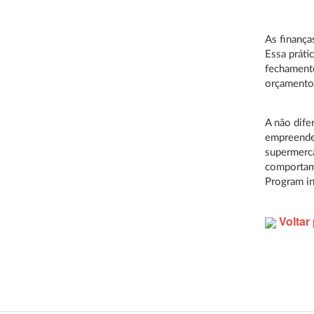
As finança
Essa práti
fechamento
orçamentos
A não dife
empreended
supermerca
comportam
Program in
Voltar 