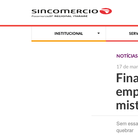
INSTITUCIONAL
SER
NOTÍCIA
17 de ma
Fin
emp
mis
Sem essa 
quebrar