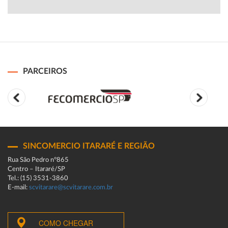
PARCEIROS
SINCOMERCIO ITARARÉ E REGIÃO
Rua São Pedro n°865
Centro – Itararé/SP
Tel.: (15) 3531-3860
E-mail:
scvitarare@scvitarare.com.br
COMO CHEGAR