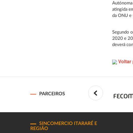
Autónoma d
atingida 
da ONU e 
Segundo os
2020 e 207
deverá com
Voltar 
PARCEIROS
SINCOMERCIO ITARARÉ E
REGIÃO