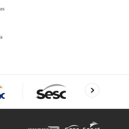
ões
ra