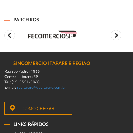
PARCEIROS
SINCOMERCIO ITARARÉ E REGIÃO
Rua São Pedro n°865
Centro – Itararé/SP
Tel.: (15) 3531-3860
E-mail:
scvitarare@scvitarare.com.br
COMO CHEGAR
LINKS RÁPIDOS