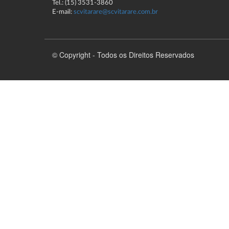
Tel.: (15) 3531-3860
E-mail:
scvitarare@scvitarare.com.br
© Copyright - Todos os Direitos Reservados