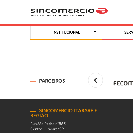
INSTITUCIONAL
SER
PARCEIROS
SINCOMERCIO ITARARÉ E
REGIÃO
Rua São Pedro n°865
Centro – Itararé/SP