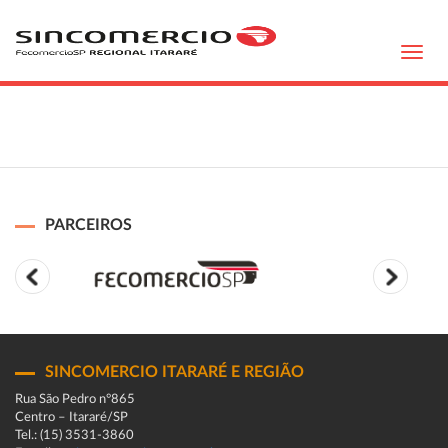
Toggl
navig
PARCEIROS
SINCOMERCIO ITARARÉ E REGIÃO
Rua São Pedro n°865
Centro – Itararé/SP
Tel.: (15) 3531-3860